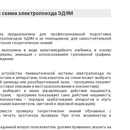
 схема электропоезда ЭД9М
а предназначена для профессиональной подготовки
ктропоездов ЭД9М и их помощников; для самостоятельной
нтроля теоретических знаний.
выполнена в виде мультимедийного учебника, в основу
иалы, анимация с использованием трехмерной графики,
ждении.
 устройство пневматической системы электропоезда по
ентами и аппаратами, пользователь на схеме может выбрать
й цилиндр или разобщительный кран, - программа покажет
кстовое описание и месторасположение в локомотиве);
ь выбирает в меню управляющее действие машиниста,
трали, - программа показывает само действие машиниста,
локомотива – порядок срабатывания аппаратов и «путь
казания манометров, световой и звуковой индикации);
овести проверку теоретических знаний обучаемых с
 печать протокола проверки. При этом экзаменатор в
а заданный вопрос пользователь должен правильно указать на