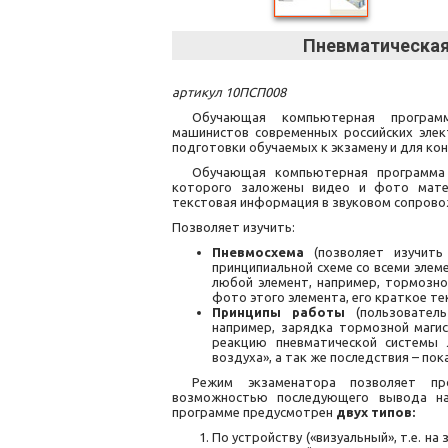
Пневматическая
артикул 10ПСП008
Обучающая компьютерная программ
машинистов современных российских эле
подготовки обучаемых к экзамену и для ко
Обучающая компьютерная программа 
которого заложены видео и фото матер
текстовая информация в звуковом сопрово
Позволяет изучить:
Пневмосхема
(позволяет изучить
принципиальной схеме со всеми элем
любой элемент, например, тормозно
фото этого элемента, его краткое те
Принципы работы
(пользовател
например, зарядка тормозной магис
реакцию пневматической системы 
воздуха», а так же последствия – по
Режим экзаменатора позволяет пр
возможностью последующего вывода на
программе предусмотрен
двух типов:
По устройству («визуальный», т.е. н