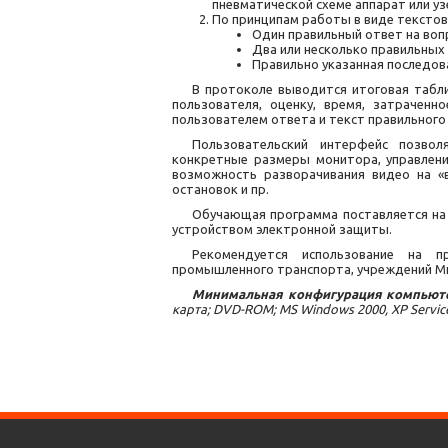
пневматической схеме аппарат или узе
По принципам работы в виде текстов
Один правильный ответ на воп
Два или несколько правильных
Правильно указанная последов
В протоколе выводится итоговая табл
пользователя, оценку, время, затраченн
пользователем ответа и текст правильного 
Пользовательский интерфейс позво
конкретные размеры монитора, управлен
возможность разворачивания видео на «
остановок и пр.
Обучающая программа поставляется на
устройством электронной защиты.
Рекомендуется использование на 
промышленного транспорта, учреждений М
Минимальная конфигурация компьюте
карта; DVD-ROM; MS Windows 2000, XP Service P