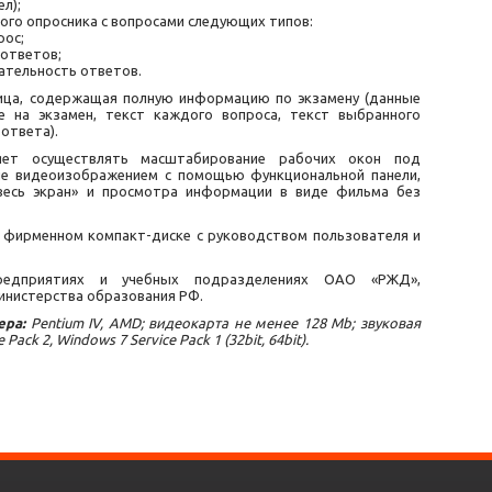
л);
ого опросника с вопросами следующих типов:
рос;
 ответов;
ательность ответов.
ица, содержащая полную информацию по экзамену (данные
ое на экзамен, текст каждого вопроса, текст выбранного
ответа).
ляет осуществлять масштабирование рабочих окон под
ие видеоизображением с помощью функциональной панели,
весь экран» и просмотра информации в виде фильма без
 фирменном компакт-диске с руководством пользователя и
предприятиях и учебных подразделениях ОАО «РЖД»,
инистерства образования РФ.
ра:
Pentium IV, AMD; видеокарта не менее 128 Mb; звуковая
ack 2, Windows 7 Service Pack 1 (32bit, 64bit).