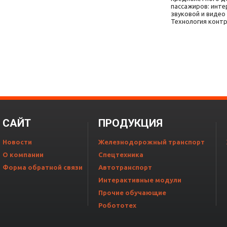
пассажиров: инте
звуковой и видео
Технология контр
CАЙТ
ПРОДУКЦИЯ
Новости
Железнодорожный транспорт
О компании
Спецтехника
Форма обратной связи
Автотранспорт
Интерактивные модули
Прочие обучающие
Робототех