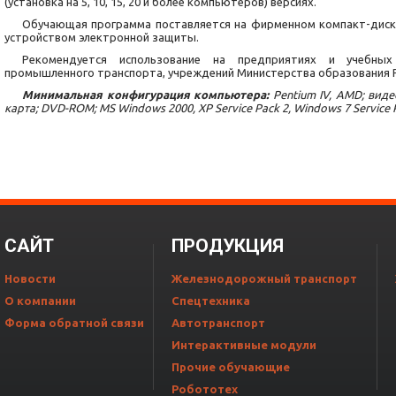
(установка на 5, 10, 15, 20 и более компьютеров) версиях.
Обучающая программа поставляется на фирменном компакт-диск
устройством электронной защиты.
Рекомендуется использование на предприятиях и учебны
промышленного транспорта, учреждений Министерства образования 
Минимальная конфигурация компьютера:
Pentium IV, AMD; виде
карта; DVD-ROM; MS Windows 2000, XP Service Pack 2, Windows 7 Service Pac
CАЙТ
ПРОДУКЦИЯ
Новости
Железнодорожный транспорт
О компании
Спецтехника
Форма обратной связи
Автотранспорт
Интерактивные модули
Прочие обучающие
Робототех