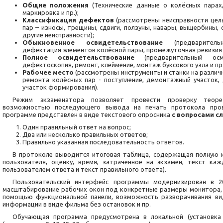
Общие положения
(Технические данные о колёсных парах,
маркировка и пр.);
Классификация дефектов
(рассмотрены неисправности цел
пар – износы, трещины, сдвиги, ползуны, навары, выщербины, 
другие неисправности);
Обыкновенное освидетельствование
(предварительн
дефектация элементов колёсной пары, промежуточная ревизия бу
Полное освидетельствование
(предварительный ос
дефектоскопия, ремонт, клеймение, монтаж буксового узла и пр.
Рабочее место
(рассмотрены инструменты и станки на различ
ремонта колёсных пар - поступление, демонтажный участок,
участок формирования).
Режим экзаменатора позволяет провести проверку теоре
возможностью последующего вывода на печать протокола пров
программе представлен в виде текстового опросника
с вопросами с
Один правильный ответ на вопрос;
Два или несколько правильных ответов;
Правильно указанная последовательность ответов.
В протоколе выводится итоговая таблица, содержащая полную 
пользователя, оценку, время, затраченное на экзамен, текст ка
пользователем ответа и текст правильного ответа).
Пользовательский интерфейс программы модернизирован в 20
масштабирование рабочих окон под конкретные размеры монитора,
помощью функциональной панели, возможность разворачивания вид
информации в виде фильма без остановок и пр.
Обучающая программа предусмотрена в локальной (установка