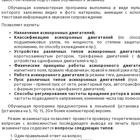
Обучающая компьютерная программа выполнена в виде мульт
которого заложены видео и фото материалы, анимация с испол
текстовая информация в звуковом сопровождении.
Позволяет изучить:
Назначение асинхронных двигателей;
Классификацию асинхронных двигателей
(по способ
подшипниковых узлов, по мощности, по степени защиты 
исполнению, по способу охлаждения и пр.);
Устройство различных типов асинхронных двигател
короткозамкнутым ротором, трёхфазных двигателей с 
устройства однофазных двигателей и пр.);
Физические принципы работы асинхронного двигат
магнитного поля, правило «Буравчика», правой и левой руки и пр.)
Работа асинхронного двигателя
(в режиме тяги, динамическ
Пуск различных типов асинхронных двигателей
(пуск 
ротором – прямой пуск от сети, реакторный пуск, автотрансфо
с фазным ротором и однофазного двигателя);
Способы регулирования частоты вращения ротора в аси
частоты подводимого напряжения, изменение числа пар полюсов
Обучающая программа предусмотрена в локальной (установка
(установка на 5, 10, 15, 20 и более компьютеров) версиях.
Режим экзаменатора позволяет провести проверку теоретически
вопросам с возможностью последующего вывода на печать прот
экзаменатора содержится
вопросы следующих типов
:
Один правильный ответ на вопрос;